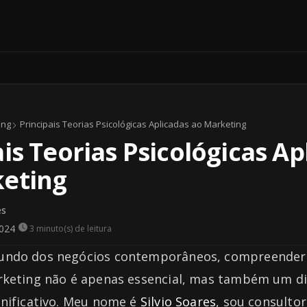
ing
Principais Teorias Psicológicas Aplicadas ao Marketing
is Teorias Psicológicas Ap
eting
es
2024
3 minuto(s) de leitura
ndo dos negócios contemporâneos, compreender 
rketing não é apenas essencial, mas também um di
gnificativo. Meu nome é
Silvio Soares
, sou consulto