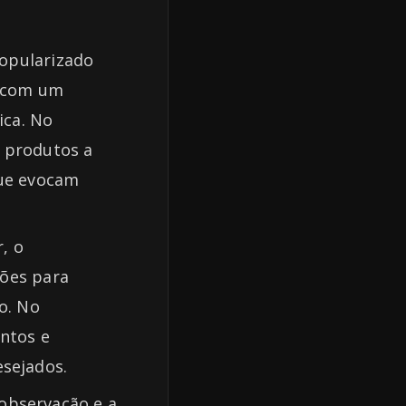
popularizado
o com um
ica. No
 produtos a
que evocam
, o
ções para
o. No
ntos e
sejados.
observação e a