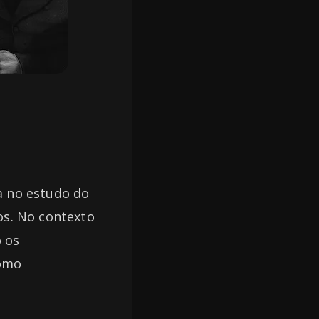
a no estudo do
os. No contexto
o os
como