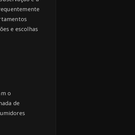
frequentemente
ortamentos
ões e escolhas
am o
mada de
sumidores