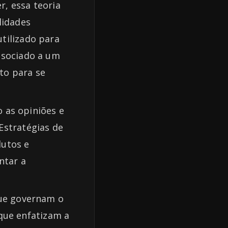
r, essa teoria
lidades
tilizado para
ssociado a um
to para se
o as opiniões e
Estratégias de
dutos e
ntar a
que governam o
ue enfatizam a