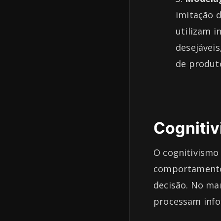
imitação 
utilizam 
desejáveis
de produt
Cogniti
O cognitivismo
comportamento,
decisão. No ma
processam inf