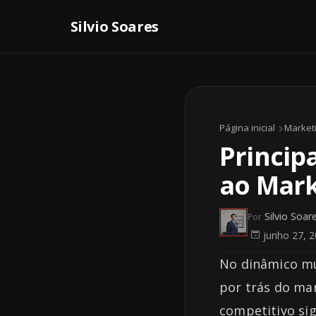
Página inicial
Market
Principa
ao Mark
Silvio Soar
Por
junho 27, 
No dinâmico mu
por trás do ma
competitivo si