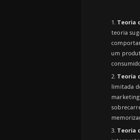
Teoria 
teoria sug
comportam
um produto
consumido
Teoria 
limitada d
marketing 
sobrecarr
memorizaç
Teoria 