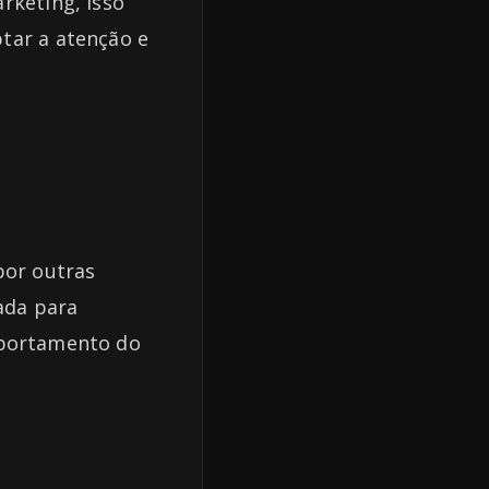
rketing, isso
tar a atenção e
por outras
zada para
mportamento do