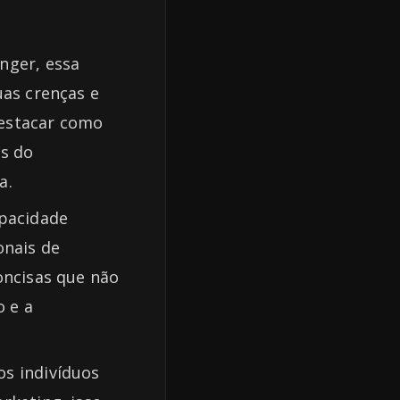
nger, essa
uas crenças e
destacar como
as do
a.
apacidade
onais de
oncisas que não
 e a
os indivíduos