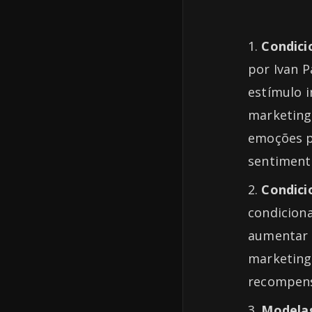
Condici
por Ivan 
estímulo 
marketing
emoções p
sentiment
Condic
condicion
aumentar 
marketing,
recompens
Modela