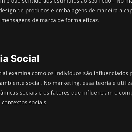
m e dão sentido aos estímulos ao seu redor. No ma
 design de produtos e embalagens de maneira a cap
r mensagens de marca de forma eficaz.
ia Social
cial examina como os indivíduos são influenciados 
ambiente social. No marketing, essa teoria é utili
nâmicas sociais e os fatores que influenciam o co
contextos sociais.