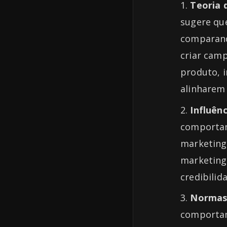
Teoria 
sugere que
comparand
criar cam
produto, 
alinharem 
Influênc
comportam
marketing
marketing 
credibilid
Normas 
comportam