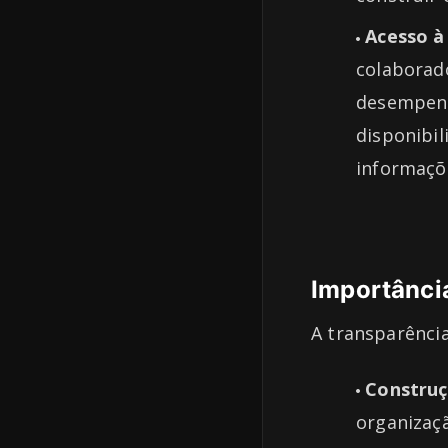
Acesso à
colaborad
desempenha
disponibil
informaçõe
Importânci
A transparência
Construç
organizaç