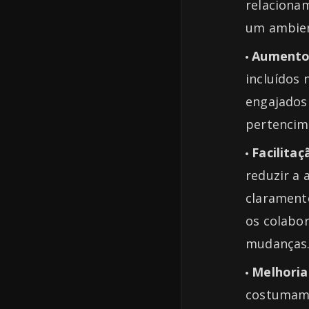
relaciona
um ambien
Aumento
incluídos 
engajados
pertencim
Facilita
reduzir a 
clarament
os colabor
mudanças
Melhoria
costumam t