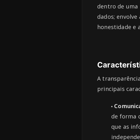
dentro de uma o
dados; envolve
honestidade e a
Característ
A transparênci
principais carac
Comunica
de forma c
que as in
independen