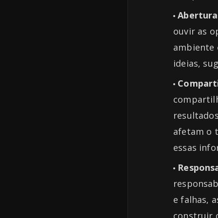
Abertura
ouvir as o
ambiente 
ideias, su
Compart
compartil
resultados
afetam o t
essas inf
Responsa
responsabi
e falhas, 
construir 