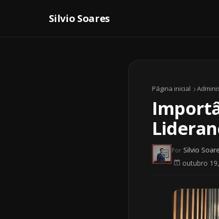
Página inicial
Admini
Importâ
Lideran
Silvio Soar
Por
outubro 19