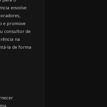
ência envolve
boradores,
to e promove
ou consultor de
arência na
ntá-la de forma
ornecer
uma