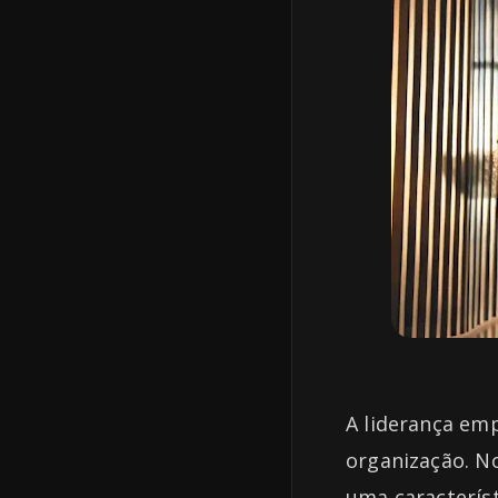
A liderança em
organização. N
uma caracterís