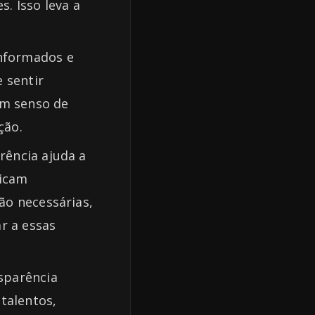
. Isso leva a
informados e
 sentir
um senso de
ção.
rência ajuda a
nicam
ão necessárias,
r a essas
sparência
talentos,