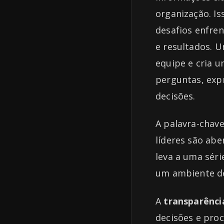
organização. Is
desafios enfre
e resultados. 
equipe e cria 
perguntas, exp
decisões.
A palavra-chav
líderes são abe
leva a uma sér
um ambiente de
A
transparênci
decisões e proc