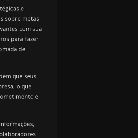
tégicas e
es sobre metas
evantes com sua
ros para fazer
tomada de
ebem que seus
presa, o que
prometimento e
 informações,
 colaboradores