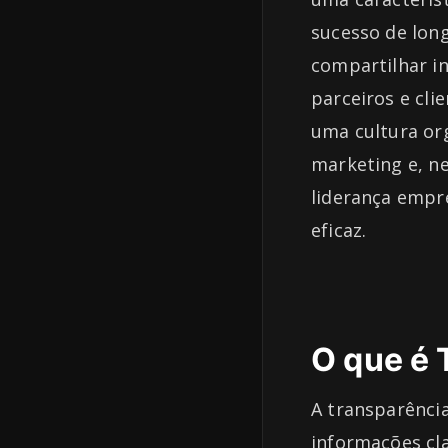
sucesso de lon
compartilhar i
parceiros e cl
uma cultura or
marketing e, n
liderança empre
eficaz.
O que é 
A transparência
informações cla