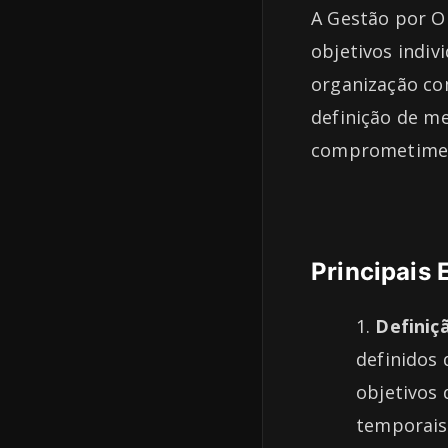
A Gestão por Ob
objetivos indiv
organização co
definição de m
comprometiment
Principais
Definiç
definidos 
objetivos 
temporais