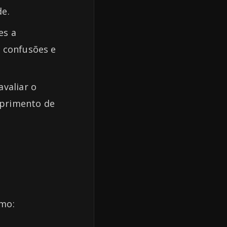
de.
es a
 confusões e
valiar o
mprimento de
omo: