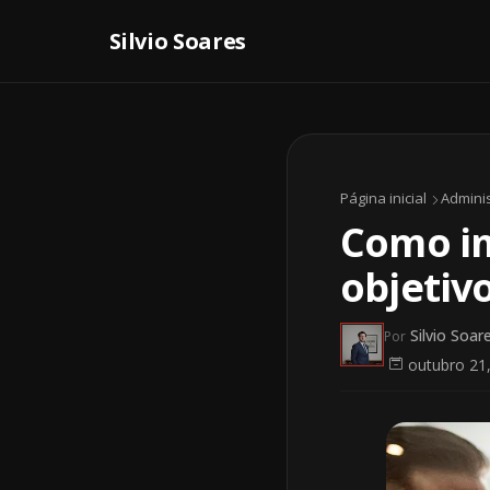
Página inicial
Admini
Como i
objetiv
Silvio Soar
Por
outubro 21