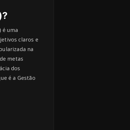
)?
) é uma
etivos claros e
pularizada na
 de metas
ácia dos
que é a Gestão