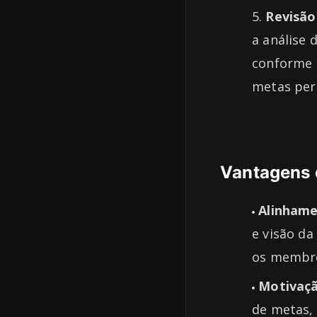
Revisão
a análise 
conforme 
metas per
Vantagens 
Alinham
e visão d
os membro
Motivaç
de metas,