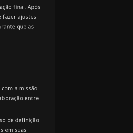
ação final. Após
e fazer ajustes
arante que as
is com a missão
aboração entre
so de definição
os em suas