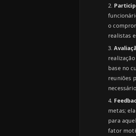
Partici
funcionári
o comprom
realistas 
Avalia
realizaçã
base no c
reuniões p
necessário
Feedba
metas; el
para aque
fator moti