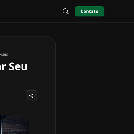
Contato
ocais
ar Seu