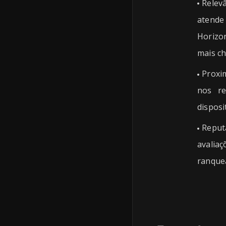
Relev
atende 
Horizo
mais ch
Proxi
nos re
disposi
Reput
avali
ranque