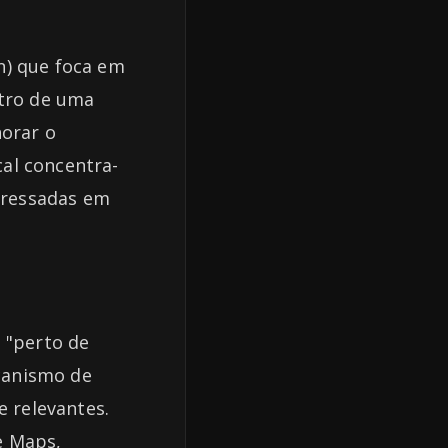
n) que foca em
ntro de uma
horar o
al concentra-
eressadas em
 "perto de
canismo de
e relevantes.
e Maps,