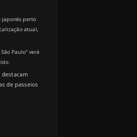
 japonês perto
alização atual,
São Paulo” verá
ido.
r” destacam
as de passeios